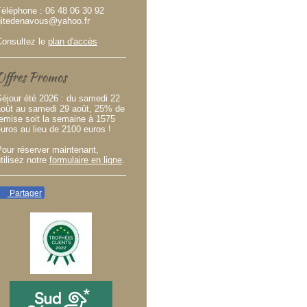
Téléphone : 06 48 06 30 92
gitedenavous@yahoo.fr
Consultez le
plan d'accès
Offres Promos
Séjour été 2026 : du samedi 22
août au samedi 29 août, 25% de
emise soit la semaine à 1575
uros au lieu de 2100 euros !
our réserver maintenant,
tilisez notre
formulaire en ligne
.
Partager