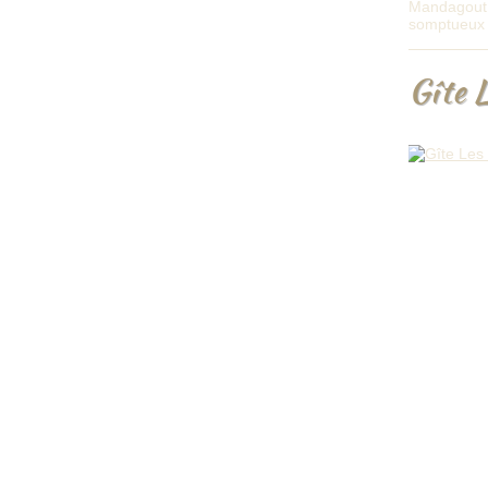
Mandagout. 
somptueux 
Gîte 