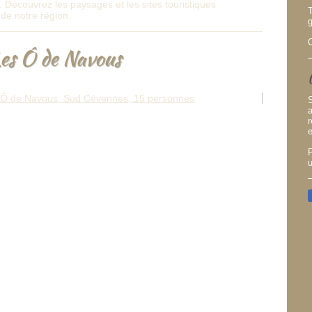
Découvrez les paysages et les sites touristiques
de notre région.
Les Ô de Navous
r
e
P
u