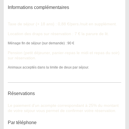
Informations complémentaires
Taxe de séjour (+ 18 ans) : 0,88 €/pers./nuit en supplément.
Location des draps sur réservation : 7 € la parure de lit.
Ménage fin de séjour (sur demande) : 90 €
Pension (petit déjeuner, panier-repas le midi et repas du soir)
sur réservation.
Animaux acceptés dans la limite de deux par séjour.
Réservations
Le paiement d'un acompte correspondant à 25% du montant
de votre séjour vous permet de confirmer votre réservation.
Par téléphone